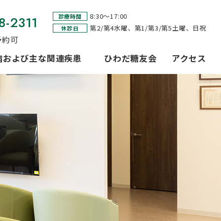
8:30～17:00
診療時間
8-2311
第2/第4水曜、第1/第3/第5土曜、日祝
休診日
予約可
病および主な関連疾患
ひわだ糖友会
アクセス
診療含む）
GDM）・糖尿病合併妊娠（PGDM）
症候群