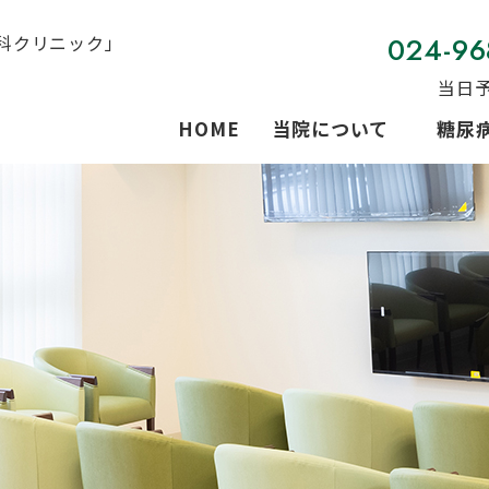
024-96
当日
HOME
当院について
糖尿
1型糖尿病
2型糖尿病
肥満症（自由
妊娠糖尿病（
低血糖症
メタボリック