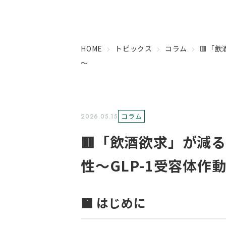
HOME
トピックス
コラム
🟥「
～
コラム
2026.05.15
🟥「飲酒欲求」が減
性～GLP-1受容体作
🟧
はじめに