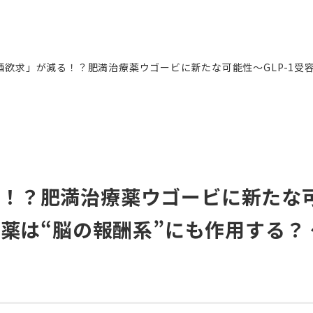
飲酒欲求」が減る！？肥満治療薬ウゴービに新たな可能性～GLP-1受
る！？肥満治療薬ウゴービに新たな
動薬は“脳の報酬系”にも作用する？ 