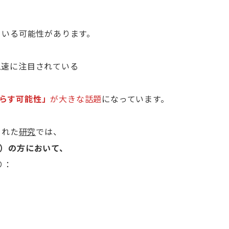
ている可能性があります。
急速に注目されている
らす可能性」
が大きな話題
になっています。
載された
研究
では、
D）の方において、
り：