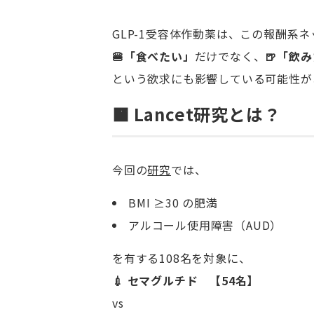
GLP-1受容体作動薬は、この報酬系
🍔
「食べたい」
だけでなく、
🍺
「飲み
という欲求にも影響している可能性が
🟧
Lancet
研究とは？
今回の
研究
では、
BMI ≥30 の肥満
アルコール使用障害（AUD）
を有する108名を対象に、
💉
セマグルチド 【54名】
vs