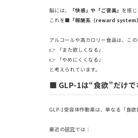
脳には、
「快感」や「ご褒美」
を感じ
これを
🟥「報酬系（reward syste
アルコールや高カロリー食品は、この
👉 「また欲しくなる」
👉 「やめにくくなる」
と考えられています。
🟩
GLP-1
は“食欲”だけで
GLP-1受容体作動薬は、単なる「食
最近の
研究
では：