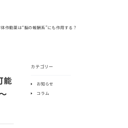
容体作動薬は“脳の報酬系”にも作用する？
カテゴリー
可能
お知らせ
～
コラム