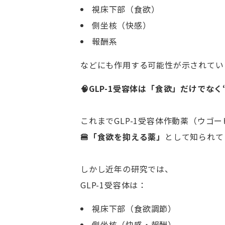
視床下部（食欲）
側坐核（快感）
報酬系
などにも作用する可能性が示されてい
🧠GLP-1受容体は「食欲」だけでな
これまでGLP-1受容体作動薬（ウゴ
🍔「食欲を抑える薬」
として知られて
しかし近年の研究では、
GLP-1受容体は：
視床下部（食欲調節）
側坐核（快感・報酬）