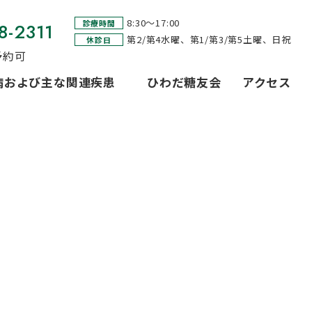
8:30～17:00
診療時間
8-2311
第2/第4水曜、第1/第3/第5土曜、日祝
休診日
予約可
病および主な関連疾患
ひわだ糖友会
アクセス
診療含む）
GDM）・糖尿病合併妊娠（PGDM）
症候群