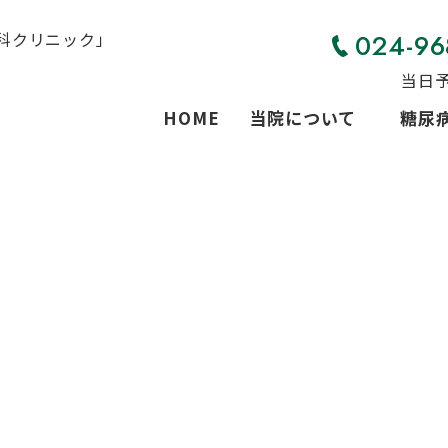
024-96
当日
HOME
当院について
糖尿
1型糖尿病
2型糖尿病
肥満症（自由
妊娠糖尿病（
低血糖症
メタボリック